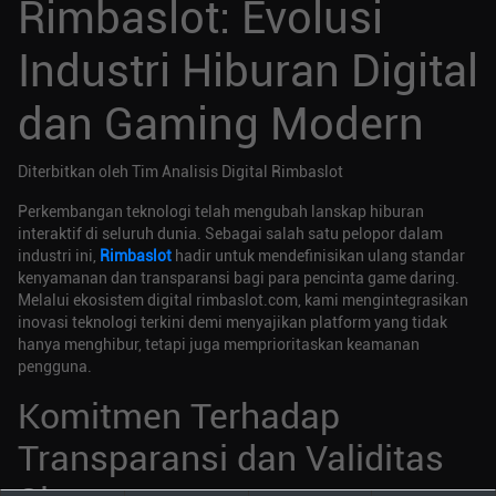
Rimbaslot: Evolusi
Industri Hiburan Digital
dan Gaming Modern
Diterbitkan oleh Tim Analisis Digital Rimbaslot
Perkembangan teknologi telah mengubah lanskap hiburan
interaktif di seluruh dunia. Sebagai salah satu pelopor dalam
industri ini,
Rimbaslot
hadir untuk mendefinisikan ulang standar
kenyamanan dan transparansi bagi para pencinta game daring.
Melalui ekosistem digital rimbaslot.com, kami mengintegrasikan
inovasi teknologi terkini demi menyajikan platform yang tidak
hanya menghibur, tetapi juga memprioritaskan keamanan
pengguna.
Komitmen Terhadap
Transparansi dan Validitas