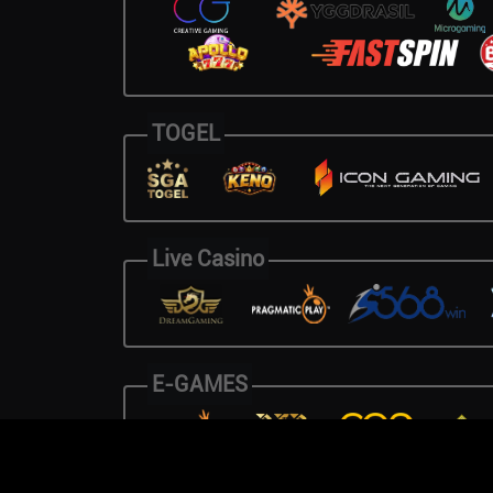
TOGEL
Live Casino
E-GAMES