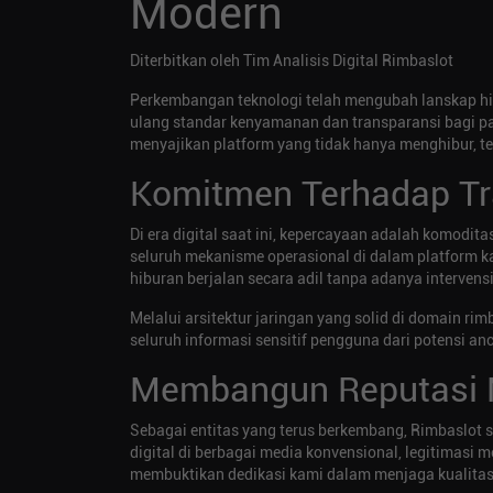
Modern
Diterbitkan oleh Tim Analisis Digital Rimbaslot
Perkembangan teknologi telah mengubah lanskap hibur
ulang standar kenyamanan dan transparansi bagi par
menyajikan platform yang tidak hanya menghibur, 
Komitmen Terhadap Tra
Di era digital saat ini, kepercayaan adalah komodi
seluruh mekanisme operasional di dalam platform ka
hiburan berjalan secara adil tanpa adanya intervensi
Melalui arsitektur jaringan yang solid di domain ri
seluruh informasi sensitif pengguna dari potensi an
Membangun Reputasi Me
Sebagai entitas yang terus berkembang, Rimbaslot 
digital di berbagai media konvensional, legitimasi m
membuktikan dedikasi kami dalam menjaga kualitas